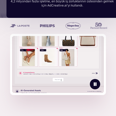
4,2 milyondan fazla işletme, en büyük iş zorluklarının üstesinden gelmek
için AdCreative.ai'yi kullandı.
 İyi Markalar Tarafından Oluşturulan 1 Milyardan Fazla Reklam Kreati