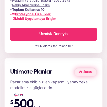
Reklam Yaratıcılığı İçgörü Yapay Zeka
Rakip Analizlerine Erişim
Toplam Kullanıcı:
10
Profesyonel Özellikler
Mobil Uygulamaya Erişim
Ücretsiz Deneyin
*Yıllık olarak faturalandırılır
Ultimate Planlar
Artıları
Pazarlama ekibinizi en kapsamlı yapay zeka
modelimizle güçlendirin.
$
999
500
$