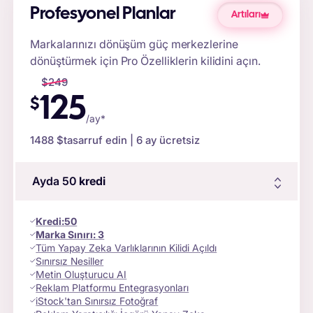
Profesyonel Planlar
Artıları
Markalarınızı dönüşüm güç merkezlerine
dönüştürmek için Pro Özelliklerin kilidini açın.
$
249
125
$
/ay*
1488 $
tasarruf edin | 6 ay ücretsiz
Ayda 50
kredi
Kredi
:
50
Marka Sınırı:
3
Tüm Yapay Zeka Varlıklarının Kilidi Açıldı
Sınırsız Nesiller
Metin Oluşturucu AI
Reklam Platformu Entegrasyonları
iStock'tan Sınırsız Fotoğraf