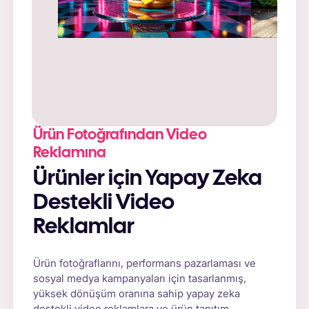
İstem
: "Doğal güneş ışığı ve taze sebzelerle
çevrili rustik ahşap bir masada taze çizburger."
Ürün Fotoğrafından Video
Reklamına
Ürünler için Yapay Zeka
Destekli Video
Reklamlar
Ürün fotoğraflarını, performans pazarlaması ve
sosyal medya kampanyaları için tasarlanmış,
yüksek dönüşüm oranına sahip yapay zeka
destekli video reklamlara ve ürün tanıtım