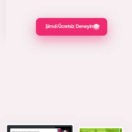
kullanmak için en önemli nedenler. Gönderiler çekici ve
sosyal medya pazarlaması, potansiyel müşteri oluşturma
ve PPC için eklediğimiz değer harika.
İncelendiği üzere
Şimdi Ücretsiz Deneyin