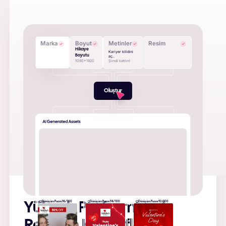
Marka
Boyut
Metinler
Resim
Hikaye
Kariyer kilidini
Boyutu
aç..
1080x1920
Şimdi katılın!
Oluştur
Dönüşüm Puanı 96/100
Dönüşüm Puanı 94/100
Dönüşüm Puanı 92/100
Yüksek Performanslı
Reklam Kreatifleri