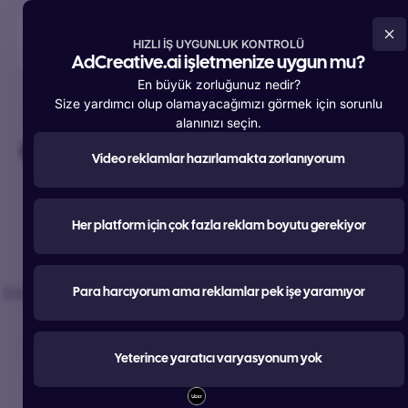
Şimdi Ücretsiz Deneyin
HIZLI İŞ UYGUNLUK KONTROLÜ
AdCreative.ai işletmenize uygun mu?
En büyük zorluğunuz nedir?
Size yardımcı olup olamayacağımızı görmek için sorunlu
alanınızı seçin.
Dünya çapında
4.200.000
'den fazla
üyeye
destek sağlıyor
Video reklamlar hazırlamakta zorlanıyorum
#Reklamcılık için en çok
kullanılan 1 numaralı
Her platform için çok fazla reklam boyutu gerekiyor
AI aracı
Daha iyi performans gösteren reklamlar, metinler, fotoğraflar ve
Para harcıyorum ama reklamlar pek işe yaramıyor
videolar oluşturun.
Şimdi Ücretsiz Deneyin
Yeterince yaratıcı varyasyonum yok
Google ile Ücretsiz Başlayın