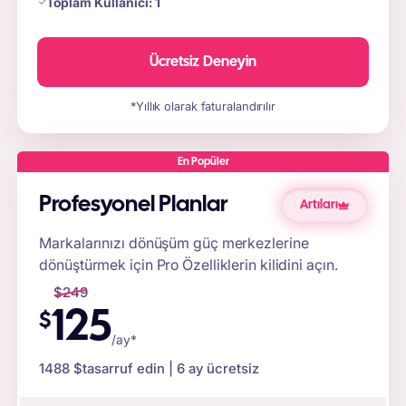
Toplam Kullanıcı:
1
Ücretsiz Deneyin
*Yıllık olarak faturalandırılır
En Popüler
Profesyonel Planlar
Artıları
Markalarınızı dönüşüm güç merkezlerine
dönüştürmek için Pro Özelliklerin kilidini açın.
$
249
125
$
/ay*
1488 $
tasarruf edin | 6 ay ücretsiz