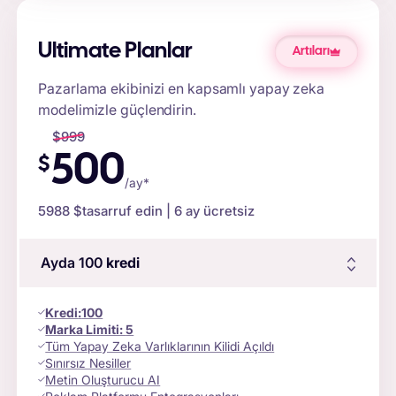
Ultimate Planlar
Artıları
Pazarlama ekibinizi en kapsamlı yapay zeka
modelimizle güçlendirin.
$
999
500
$
/ay*
5988 $
tasarruf edin | 6 ay ücretsiz
Ayda 100
kredi
Kredi
:
100
Marka Limiti:
5
Tüm Yapay Zeka Varlıklarının Kilidi Açıldı
Sınırsız Nesiller
Metin Oluşturucu AI