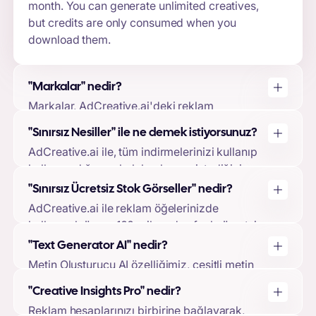
month. You can generate unlimited creatives,
but credits are only consumed when you
download them.
"Markalar" nedir?
Markalar, AdCreative.ai'deki reklam
öğelerinizin temelini oluşturur. Bir marka
"Sınırsız Nesiller" ile ne demek istiyorsunuz?
oluşturarak logonuzu, marka renklerinizi, marka
AdCreative.ai ile, tüm indirmelerinizi kullanıp
açıklamalarınızı yükleyebilir ve reklam
kullanmadığınıza bakılmaksızın, istediğiniz
hesaplarınızı bağlayabilirsiniz. Bu, makine
kadar reklam oluşturma özgürlüğüne
öğrenimi modelimizin reklam öğesi
"Sınırsız Ücretsiz Stok Görseller" nedir?
sahipsiniz. İndirmelerinizi yalnızca
tasarımlarınızı ve tahminlerinizi markanıza göre
AdCreative.ai ile reklam öğelerinizde
oluşturduğunuz reklam öğelerini indirmeyi
uyarlamasına olanak tanıyarak en yüksek
kullanmak üzere 100 milyondan fazla ücretsiz
seçtiğinizde kullanırsınız.
kalitede çıktı elde edilmesini sağlar.
stok görsele erişebilirsiniz. Bu görseller her
"Text Generator AI" nedir?
pakete dahildir ve kullanımları için sizden
Metin Oluşturucu AI özelliğimiz, çeşitli metin
herhangi bir ek ücret talep edilmez.
yazarlığı metodolojilerini kullanarak yüksek
"Creative Insights Pro" nedir?
dönüşüm sağlayan reklam metinleri ve başlıklar
Reklam hesaplarınızı birbirine bağlayarak,
oluşturmanıza olanak tanır. Bu özellik her