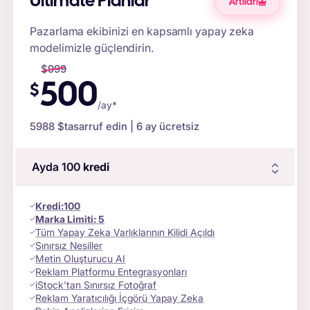
Ultimate Planlar
Artıları
Pazarlama ekibinizi en kapsamlı yapay zeka
modelimizle güçlendirin.
$
999
500
$
/ay*
5988 $
tasarruf edin | 6 ay ücretsiz
Ayda 100
kredi
Kredi
:
100
Marka Limiti:
5
Tüm Yapay Zeka Varlıklarının Kilidi Açıldı
Sınırsız Nesiller
Metin Oluşturucu AI
Reklam Platformu Entegrasyonları
iStock'tan Sınırsız Fotoğraf
Reklam Yaratıcılığı İçgörü Yapay Zeka