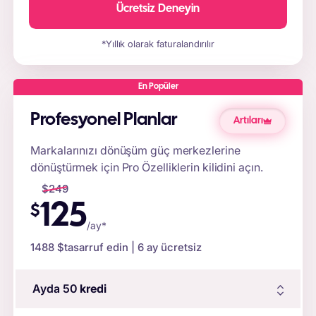
Ücretsiz Deneyin
*Yıllık olarak faturalandırılır
En Popüler
Profesyonel Planlar
Artıları
Markalarınızı dönüşüm güç merkezlerine
dönüştürmek için Pro Özelliklerin kilidini açın.
$
249
125
$
/ay*
1488 $
tasarruf edin | 6 ay ücretsiz
Ayda 50
kredi