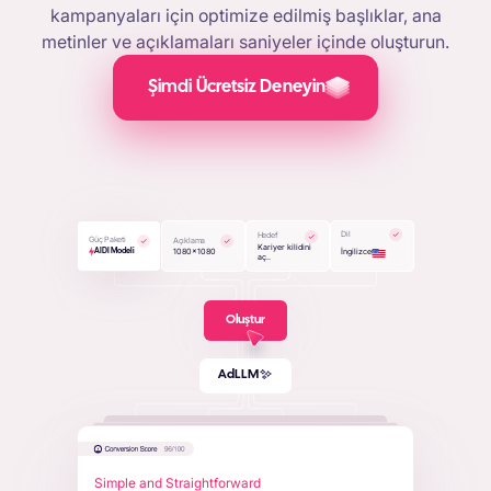
kampanyaları için optimize edilmiş başlıklar, ana
metinler ve açıklamaları saniyeler içinde oluşturun.
Şimdi Ücretsiz Deneyin
Dil
Hedef
Güç Paketi
Açıklama
Kariyer kilidini
1080x1080
İngilizce
AIDI Modeli
aç..
Oluştur
AdLLM
AdLLM
S
i
m
p
l
e
a
n
d
S
t
r
a
i
g
h
t
f
o
r
w
a
r
d
|