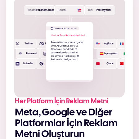
Hedef:
Pazarlamacılar
Hedef:
Ton:
Profesyonel
Listicle Tarzı Reklam Metinleri
R
e
v
o
l
u
t
i
o
n
i
z
e
y
o
u
r
a
d
g
a
m
e
Twitter
Facebook
İngilizce
Fransızca
w
i
t
h
A
d
C
r
e
a
t
i
v
e
.
a
i
!


G
e
n
e
r
a
t
e
h
u
n
d
r
e
d
s
o
f
c
o
n
v
e
r
s
i
o
n
-
f
o
c
u
s
e
d
a
d
Pinterest
Instagram
İspanyolca
İtaly
c
r
e
a
t
i
v
e
s
e
f
f
o
r
t
l
e
s
s
l
y
.

A
u
t
o
m
a
t
e
d
e
s
i
g
n
p
r
o
c
e
s
s
e
s
&
t
r
a
c
k
c
o
m
p
e
t
i
t
o
r
s
’
b
e
s
t
-
Linkedin
Google
Çince
Türkçe
p
e
r
f
o
r
m
i
n
g
|
Her Platform İçin Reklam Metni
Meta, Google ve Diğer
Platformlar İçin Reklam
Metni Oluşturun