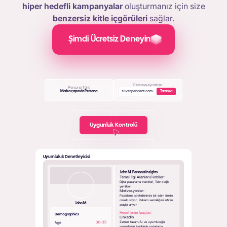
hiper hedefli kampanyalar
oluşturmanız için size
benzersiz kitle içgörüleri
sağlar.
Şimdi Ücretsiz Deneyin
Persona ayrıntıları
Persona Türü
s
i
l
v
e
r
p
e
n
d
a
n
t
.
c
o
m
|
Marka çapında Persona
Tarama
Uygunluk Kontrolü
Uyumluluk Denetleyicisi
John M. Persona Insights
Temel İlgi Alanları/Hobiler:
Dijital pazarlama trendleri, Teknolojik
yenilikler
Motivasyonlar:
Pazarlama stratejilerinde bir adım önde
olmak istiyor, Reklam verimliliğini artıran
John M.
araçlar arıyor
Hedefleme İpuçları
LinkedIn
Zaman tasarrufu ve uyumluluğu
vurgulayan içeriklerle pazarlama