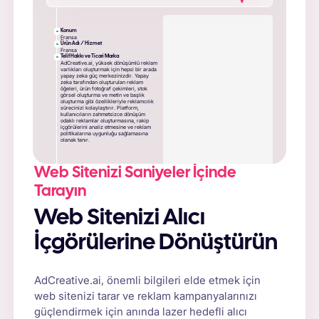
Konum
Fransa
Ürün Adı / Hizmet
Fransa
Telif Hakkı ve Ticari Marka
AdCreative.ai, yüksek dönüşümlü reklam
varlıkları oluşturmak için hepsi bir arada
yapay zeka güç merkezinizdir. Yapay
zeka tarafından oluşturulan reklam
öğeleri, ürün fotoğraf çekimleri, stok
görsel oluşturma ve metin ve başlık
oluşturma gibi özellikleriyle reklamcılık
sürecinizi kolaylaştırır. Platform,
kullanıcıların zahmetsizce dönüşüm
odaklı reklamlar oluşturmasına, rakip
içgörülerini analiz etmesine ve reklam
politikalarına uygunluğu sağlamasına
olanak tanır.
Web Sitenizi Saniyeler İçinde
Tarayın
Web Sitenizi Alıcı
İçgörülerine Dönüştürün
AdCreative.ai, önemli bilgileri elde etmek için
web sitenizi tarar ve reklam kampanyalarınızı
güçlendirmek için anında lazer hedefli alıcı