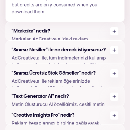
but credits are only consumed when you
download them.
"Markalar" nedir?
Markalar, AdCreative.ai'deki reklam
öğelerinizin temelini oluşturur. Bir marka
"Sınırsız Nesiller" ile ne demek istiyorsunuz?
oluşturarak logonuzu, marka renklerinizi, marka
AdCreative.ai ile, tüm indirmelerinizi kullanıp
açıklamalarınızı yükleyebilir ve reklam
kullanmadığınıza bakılmaksızın, istediğiniz
hesaplarınızı bağlayabilirsiniz. Bu, makine
kadar reklam oluşturma özgürlüğüne
öğrenimi modelimizin reklam öğesi
"Sınırsız Ücretsiz Stok Görseller" nedir?
sahipsiniz. İndirmelerinizi yalnızca
tasarımlarınızı ve tahminlerinizi markanıza göre
AdCreative.ai ile reklam öğelerinizde
oluşturduğunuz reklam öğelerini indirmeyi
uyarlamasına olanak tanıyarak en yüksek
kullanmak üzere 100 milyondan fazla ücretsiz
seçtiğinizde kullanırsınız.
kalitede çıktı elde edilmesini sağlar.
stok görsele erişebilirsiniz. Bu görseller her
"Text Generator AI" nedir?
pakete dahildir ve kullanımları için sizden
Metin Oluşturucu AI özelliğimiz, çeşitli metin
herhangi bir ek ücret talep edilmez.
yazarlığı metodolojilerini kullanarak yüksek
"Creative Insights Pro" nedir?
dönüşüm sağlayan reklam metinleri ve başlıklar
Reklam hesaplarınızı birbirine bağlayarak,
oluşturmanıza olanak tanır. Bu özellik her