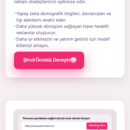
reklam stratejilerinizi optimize edin.
Yapay zeka demografik bilgileri, davranışları ve
ilgi alanlarını analiz eder.
Daha yüksek dönüşüm sağlayan hiper hedefli
reklamlar oluşturun.
Daha iyi etkileşim ve yatırım getirisi için hedef
kitlenizi anlayın.
Şimdi Ücretsiz Deneyin
Persona ayrıntılarını sağlamak için web sitenizi tarayın
h
t
t
p
s
:
/
/
w
w
w
.
a
d
c
r
e
a
t
i
v
e
.
a
i
|
Web Sitemi Tara