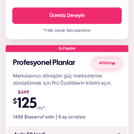
Ücretsiz Deneyin
*Yıllık olarak faturalandırılır
En Popüler
Profesyonel Planlar
Artıları
Markalarınızı dönüşüm güç merkezlerine
dönüştürmek için Pro Özelliklerin kilidini açın.
$
249
125
$
/ay*
1488 $
tasarruf edin | 6 ay ücretsiz