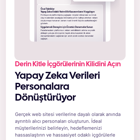
Özel Taktikler
Yapay Zeka Odaklı Verimlilik Kazanımlarını Vurgulayın
Profesyonel platformlarda paylaşılan müşteri referansları ve örnek
olay incelemeleri aracılığıyla AdCreative.ai'nin kaliteyi artırırken reklam
oluşturmaya harcanan zamanı nasıl önemli ölçüde azaltabileceğini
gösterin.
Uygulamalı Deneyim için Ücretsiz Denemeler Sunun
Pazarlamacıların platformun reklam verimliliklerini artırma ve pratik
etkileşim yoluyla dönüşümü teşvik etme becerisini ilk elden
deneyimlemelerini sağlamak için sınırlı süreli ücretsiz denemeler
sağlayın.
Derin Kitle İçgörülerinin Kilidini Açın
Yapay Zeka Verileri
Personalara
Dönüştürüyor
Gerçek web sitesi verilerine dayalı olarak anında
ayrıntılı alıcı personaları oluşturun. İdeal
müşterilerinizi belirleyin, hedeflemenizi
hassaslaştırın ve hassasiyet odaklı içgörülerle