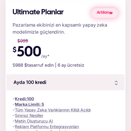
Ultimate Planlar
Artıları
Pazarlama ekibinizi en kapsamlı yapay zeka
modelimizle güçlendirin.
$
999
500
$
/ay*
5988 $
tasarruf edin | 6 ay ücretsiz
Ayda 100
kredi
Kredi
:
100
Marka Limiti:
5
Tüm Yapay Zeka Varlıklarının Kilidi Açıldı
Sınırsız Nesiller
Metin Oluşturucu AI
Reklam Platformu Entegrasyonları