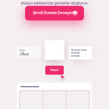
stüdyo kalitesinde görseller oluşturun.
Şimdi Ücretsiz Deneyin
Şık aynalı yüzey
Marka
üzerinde
yumuşak...
Oluştur
+