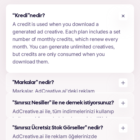
“Kredi”
nedir?
A credit is used when you download a
generated ad creative. Each plan includes a set
number of monthly credits, which renew every
month. You can generate unlimited creatives,
but credits are only consumed when you
download them.
"Markalar" nedir?
Markalar, AdCreative.ai'deki reklam
öğelerinizin temelini oluşturur. Bir marka
"Sınırsız Nesiller" ile ne demek istiyorsunuz?
oluşturarak logonuzu, marka renklerinizi, marka
AdCreative.ai ile, tüm indirmelerinizi kullanıp
açıklamalarınızı yükleyebilir ve reklam
kullanmadığınıza bakılmaksızın, istediğiniz
hesaplarınızı bağlayabilirsiniz. Bu, makine
kadar reklam oluşturma özgürlüğüne
öğrenimi modelimizin reklam öğesi
"Sınırsız Ücretsiz Stok Görseller" nedir?
sahipsiniz. İndirmelerinizi yalnızca
tasarımlarınızı ve tahminlerinizi markanıza göre
AdCreative.ai ile reklam öğelerinizde