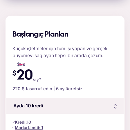
Başlangıç Planları
Küçük işletmeler için tüm işi yapan ve gerçek
büyümeyi sağlayan hepsi bir arada çözüm.
$
39
20
$
/ay*
220 $
tasarruf edin | 6 ay ücretsiz
Ayda 10
kredi
Kredi
:
10
Marka Limiti:
1