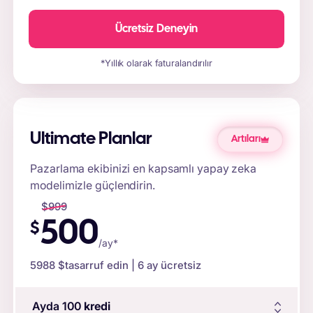
Ücretsiz Deneyin
*Yıllık olarak faturalandırılır
Ultimate Planlar
Artıları
Pazarlama ekibinizi en kapsamlı yapay zeka
modelimizle güçlendirin.
$
999
500
$
/ay*
5988 $
tasarruf edin | 6 ay ücretsiz
Ayda 100
kredi