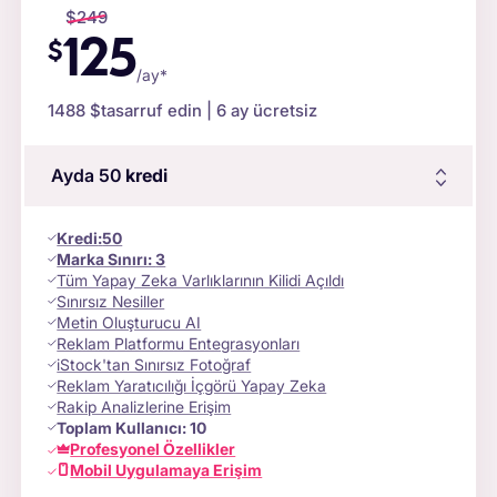
$
249
125
$
/ay*
1488 $
tasarruf edin | 6 ay ücretsiz
Ayda 50
kredi
Kredi
:
50
Marka Sınırı:
3
Tüm Yapay Zeka Varlıklarının Kilidi Açıldı
Sınırsız Nesiller
Metin Oluşturucu AI
Reklam Platformu Entegrasyonları
iStock'tan Sınırsız Fotoğraf
Reklam Yaratıcılığı İçgörü Yapay Zeka
Rakip Analizlerine Erişim
Toplam Kullanıcı:
10
Profesyonel Özellikler
Mobil Uygulamaya Erişim